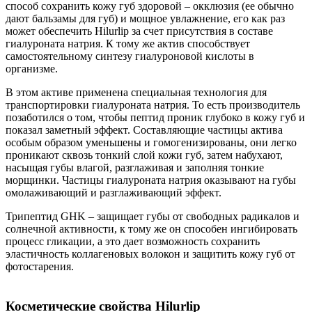
способ сохранить кожу губ здоровой – окклюзия (ее обычно
дают бальзамы для губ) и мощное увлажнение, его как раз
может обеспечить Hilurlip за счет присутствия в составе
гиалуроната натрия. К тому же актив способствует
самостоятельному синтезу гиалуроновой кислоты в
организме.
В этом активе применена специальная технология для
транспортировки гиалуроната натрия. То есть производитель
позаботился о том, чтобы пептид проник глубоко в кожу губ и
показал заметный эффект. Составляющие частицы актива
особым образом уменьшены и гомогенизированы, они легко
проникают сквозь тонкий слой кожи губ, затем набухают,
насыщая губы влагой, разглаживая и заполняя тонкие
морщинки. Частицы гиалуроната натрия оказывают на губы
омолаживающий и разглаживающий эффект.
Трипептид GHK – защищает губы от свободных радикалов и
солнечной активности, к тому же он способен ингибировать
процесс гликации, а это дает возможность сохранить
эластичность коллагеновых волокон и защитить кожу губ от
фотостарения.
Косметические свойства Hilurlip