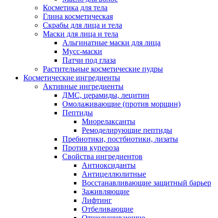
Косметика для тела
Глина косметическая
Скрабы для лица и тела
Маски для лица и тела
Альгинатные маски для лица
Мусс-маски
Патчи под глаза
Растительные косметические пудры
Косметические ингредиенты
Активные ингредиенты
ДМС, церамиды, лецитин
Омолаживающие (против морщин)
Пептиды
Миорелаксанты
Ремоделирующие пептиды
Пребиотики, постбиотики, лизаты
Против купероза
Свойства ингредиентов
Антиоксиданты
Антицеллюлитные
Восстанавливающие защитный барьер
Заживляющие
Лифтинг
Отбеливающие
Отшелушивающие