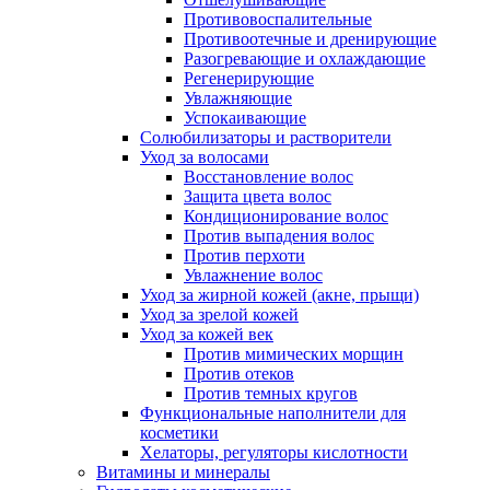
Противовоспалительные
Противоотечные и дренирующие
Разогревающие и охлаждающие
Регенерирующие
Увлажняющие
Успокаивающие
Солюбилизаторы и растворители
Уход за волосами
Восстановление волос
Защита цвета волос
Кондиционирование волос
Против выпадения волос
Против перхоти
Увлажнение волос
Уход за жирной кожей (акне, прыщи)
Уход за зрелой кожей
Уход за кожей век
Против мимических морщин
Против отеков
Против темных кругов
Функциональные наполнители для
косметики
Хелаторы, регуляторы кислотности
Витамины и минералы