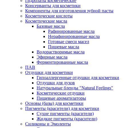
Гидролаты косметические
Консерванты для косметики
Компоненты для изготовления зубной пасты
Косметические кислоты
Косметические масла
Базовые масла
Рафинированные масла
Нерафинированные масла
Готовые смеси масел
Пищевые масла
Водорастворимые масла
Эфирные масла
Ферментированные масла
ПАВ
Отдушки для косметики
Гипоаллергенные отдушки для косметики
Отдушки для духов
Натуральные бленды "Natural Feelings"
Косметические отдушки
Пищевые ароматизаторы
Основы (базы) для косметики
Пигменты (красители) для косметики
Сухие пигменты (красители)
Жидкие пигменты (красители)
Силиконы и Эмоленты