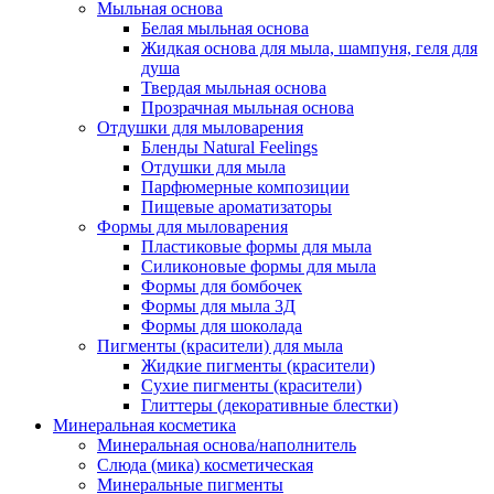
Мыльная основа
Белая мыльная основа
Жидкая основа для мыла, шампуня, геля для
душа
Твердая мыльная основа
Прозрачная мыльная основа
Отдушки для мыловарения
Бленды Natural Feelings
Отдушки для мыла
Парфюмерные композиции
Пищевые ароматизаторы
Формы для мыловарения
Пластиковые формы для мыла
Силиконовые формы для мыла
Формы для бомбочек
Формы для мыла 3Д
Формы для шоколада
Пигменты (красители) для мыла
Жидкие пигменты (красители)
Сухие пигменты (красители)
Глиттеры (декоративные блестки)
Минеральная косметика
Минеральная основа/наполнитель
Слюда (мика) косметическая
Минеральные пигменты