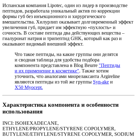
Испанская компания Lipotec, один из лидер в производстве
пептидов, разработала уникальный актив по коррекции
формы губ без инъекционного и хирургического
вмешательства. Хилурлип оказывает долговременный эффект
увеличения губ, придает им эффектную «пухлость» и
сочность. В составе пептида два действующих вещества –
гиалуронат натрия и трипептид GHK, который как раз и
оказывают видимый внешний эффект.
Что такое пептиды, на какие группы они делятся
и сводная таблица для удобства подбора
компонента представлена в Blog Beurre
"Пептиды
и их применение в косметике"
. Также хотим
уточнить, что аналогами миорелаксанта Argireline
являются пептиды из той же группы
Syn-ake
и
X50 Myocept.
Характеристика компонента и особенности
использования
INCI: ISOHEXADECANE,
ETHYLENE/PROPYLENE/STYRENE COPOLYMER,
BUTYLENE/ETHYLENE/STYRENE COPOLYMER, SODIUM