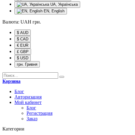
UA, Українська
EN, English
Валюта:
UAH
грн.
$ AUD
$ CAD
€ EUR
£ GBP
$ USD
грн. Гривня
Корзина
Блог
Авторизация
Мой кабинет
Блог
Регистрация
Заказ
Категории