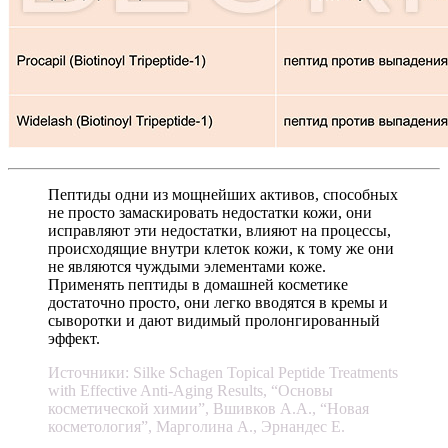
Пептиды одни из мощнейших активов, способных
не просто замаскировать недостатки кожи, они
исправляют эти недостатки, влияют на процессы,
происходящие внутри клеток кожи, к тому же они
не являются чуждыми элементами коже.
Применять пептиды в домашней косметике
достаточно просто, они легко вводятся в кремы и
сыворотки и дают видимый пролонгированный
эффект.
Источники: Silke Schagen Topical Peptide Treatments
with Effective Anti-Aging Results, “Основы
косметической химии”, Вшивков А.А., “Новая
косметология”, Марголина А., Эрнандес Е
.