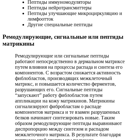
Пептиды иммуномодуляторы
Пептиды нейротрансмиттеры
Пептиды улучшающие микроциркуляцию и
лимфоотток
Другие специальные пептиды
Ремодулирующие, сигнальные или пептиды
матрикины
Ремодулирующие или сигнальные пептиды
работают непосредственно в дермальном матриксе
путем влияния на процессы распада и синтеза его
компонентов. С возрастом снижается активность
фиблобластов, производящих межклеточный
матрикс, и повышается количество ферментов,
разрушающих его. Сигнальные пептиды
“запускают” работу фиблобластов путем
аппликации на кожу матрикинов. Матрикины
сигнализируют фибробластам о распаде
компонентов матрикса и те взамен разрушенных
белков начинают синтезировать новые. Таким
образом ремодулирующие пептиды выравнивают
диспропорцию между синтезом и распадом
межклеточного матрикса. В результате благодаря