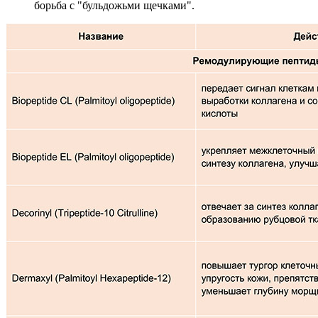
борьба с "бульдожьми щечками".