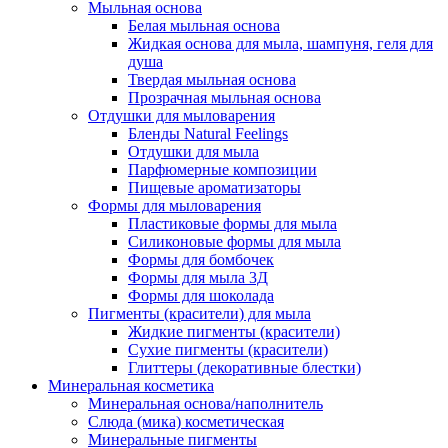
Мыльная основа
Белая мыльная основа
Жидкая основа для мыла, шампуня, геля для
душа
Твердая мыльная основа
Прозрачная мыльная основа
Отдушки для мыловарения
Бленды Natural Feelings
Отдушки для мыла
Парфюмерные композиции
Пищевые ароматизаторы
Формы для мыловарения
Пластиковые формы для мыла
Силиконовые формы для мыла
Формы для бомбочек
Формы для мыла 3Д
Формы для шоколада
Пигменты (красители) для мыла
Жидкие пигменты (красители)
Сухие пигменты (красители)
Глиттеры (декоративные блестки)
Минеральная косметика
Минеральная основа/наполнитель
Слюда (мика) косметическая
Минеральные пигменты