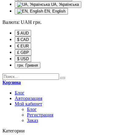
UA, Українська
EN, English
Валюта:
UAH
грн.
$ AUD
$ CAD
€ EUR
£ GBP
$ USD
грн. Гривня
Корзина
Блог
Авторизация
Мой кабинет
Блог
Регистрация
Заказ
Категории