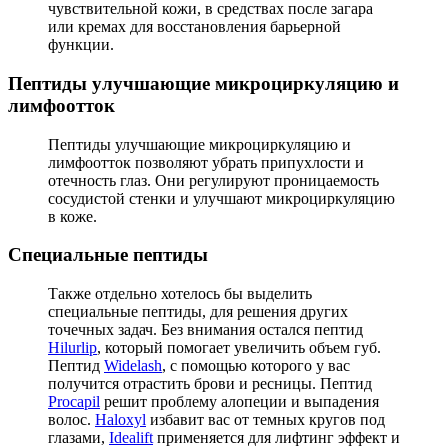
чувствительной кожи, в средствах после загара
или кремах для восстановления барьерной
функции.
Пептиды улучшающие микроциркуляцию и
лимфоотток
Пептиды улучшающие микроциркуляцию и
лимфоотток позволяют убрать припухлости и
отечность глаз. Они регулируют проницаемость
сосудистой стенки и улучшают микроциркуляцию
в коже.
Специальные пептиды
Также отдельно хотелось бы выделить
специальные пептиды, для решения других
точечных задач. Без внимания остался пептид
Hilurlip
, который помогает увеличить объем губ.
Пептид
Widelash
, с помощью которого у вас
получится отрастить брови и ресницы. Пептид
Procapil
решит проблему алопеции и выпадения
волос.
Haloxyl
избавит вас от темных кругов под
глазами,
Idealift
применяется для лифтинг эффект и