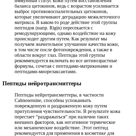
иммунный статус кожи путем восстановления
баланса цитокинов, ведь с возрастом усиливается
выброс противовоспалительных цитокинов,
которые увеличивают деградацию межклеточного
матрикса. В каком-то роде действие этой группы
пептидов (напр. Rigin) пересекается с
ремодулирующими, однако воздействие на кожу
происходит другим путем. Как результат мы
получаем значительное улучшение качества кожи,
в том числе после фотоповреждения, а также в
области вокруг глаз. Пептиды этой группы
рекоммендуется включать во все антивозрастные
формулы, сочетая с пептидами-матрикинами и
пептидами-миорелаксантами.
Пептиды нейротрансмиттеры
Пептиды нейротрансмиттеры, в частности
Calmosensine, способны успокаивать
поврежденную и раздраженную кожу путем
притупления чувствительности. В результате кожа
перестает “раздражаться” при наличии таких
внешних факторов, как негативное термическое
или механические воздействие. Этот пептид
рекомендуется для применения в косметике для