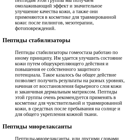
пептидам этой группы мы получаем
омолаживающий эффект и значительное
улучшение качества кожи, а также они
применяются в косметике для травмированной
кожи: после пилингов, мезотерапии,
фотоповреждений.
Пептиды стабилизаторы
Пептиды стабилизаторы гомеостаза работаю по
иному принципу. Им удается улучшить состояние
кожи путем общеукрепляющего действия и
повышения ее собственного защитного
потенциала. Такое казалось бы общее действие
позволяет получить результаты на разных уровнях,
начиная от восстановления барьерного слоя кожи
и заканчивая дермальным матриксом. Пептиды
этой группы очень рекомендуется применять в
косметике для чувствительной и травмированной
кожи, в средствах после пребывания на солнце и
для общего укрепления кожной ткани.
Пептиды миорелаксанты
Пептиды-миорелаксанты, или другими словами