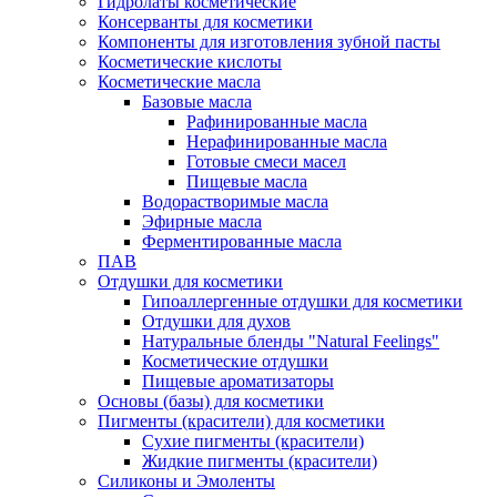
Гидролаты косметические
Консерванты для косметики
Компоненты для изготовления зубной пасты
Косметические кислоты
Косметические масла
Базовые масла
Рафинированные масла
Нерафинированные масла
Готовые смеси масел
Пищевые масла
Водорастворимые масла
Эфирные масла
Ферментированные масла
ПАВ
Отдушки для косметики
Гипоаллергенные отдушки для косметики
Отдушки для духов
Натуральные бленды "Natural Feelings"
Косметические отдушки
Пищевые ароматизаторы
Основы (базы) для косметики
Пигменты (красители) для косметики
Сухие пигменты (красители)
Жидкие пигменты (красители)
Силиконы и Эмоленты