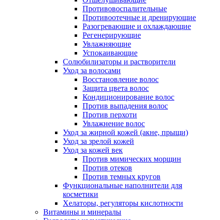
Противовоспалительные
Противоотечные и дренирующие
Разогревающие и охлаждающие
Регенерирующие
Увлажняющие
Успокаивающие
Солюбилизаторы и растворители
Уход за волосами
Восстановление волос
Защита цвета волос
Кондиционирование волос
Против выпадения волос
Против перхоти
Увлажнение волос
Уход за жирной кожей (акне, прыщи)
Уход за зрелой кожей
Уход за кожей век
Против мимических морщин
Против отеков
Против темных кругов
Функциональные наполнители для
косметики
Хелаторы, регуляторы кислотности
Витамины и минералы