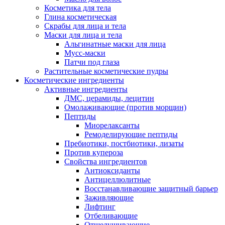
Косметика для тела
Глина косметическая
Скрабы для лица и тела
Маски для лица и тела
Альгинатные маски для лица
Мусс-маски
Патчи под глаза
Растительные косметические пудры
Косметические ингредиенты
Активные ингредиенты
ДМС, церамиды, лецитин
Омолаживающие (против морщин)
Пептиды
Миорелаксанты
Ремоделирующие пептиды
Пребиотики, постбиотики, лизаты
Против купероза
Свойства ингредиентов
Антиоксиданты
Антицеллюлитные
Восстанавливающие защитный барьер
Заживляющие
Лифтинг
Отбеливающие
Отшелушивающие