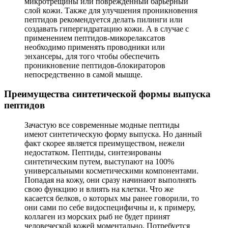
микротрещины или поврежденный барьерный
слой кожи. Также для улучшения проникновения
пептидов рекомендуется делать пилинги или
создавать гипергидратацию кожи. А в случае с
применением пептидов-микорелаксатов
необходимо применять проводники или
энхансеры, для того чтобы обеспечить
проникновение пептидов-блокираторов
непосредственно в самой мышце.
Преимущества синтетической формы выпуска
пептидов
Зачастую все современные модные пептиды
имеют синтетическую форму выпуска. Но данный
факт скорее является преимуществом, нежели
недостатком. Пептиды, синтезированы
синтетическим путем, выступают на 100%
универсальными косметическими компонентами.
Попадая на кожу, они сразу начинают выполнять
свою функцию и влиять на клетки. Что же
касается белков, о которых мы ранее говорили, то
они сами по себе видоспецифичны и, к примеру,
коллаген из морских рыб не будет принят
человеческой кожей моментально. Потребуется