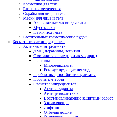
Косметика для тела
Глина косметическая
Скрабы для лица и тела
Маски для лица и тела
Альгинатные маски для лица
Мусс-маски
Патчи под глаза
Растительные косметические пудры
Косметические ингредиенты
Активные ингредиенты
ДМС, церамиды, лецитин
Омолаживающие (против морщин)
Пептиды
Миорелаксанты
Ремоделирующие пептиды
Пребиотики, постбиотики, лизаты
Против купероза
Свойства ингредиентов
Антиоксиданты
Антицеллюлитные
Восстанавливающие защитный барьер
Заживляющие
Лифтинг
Отбеливающие
Отшелушивающие