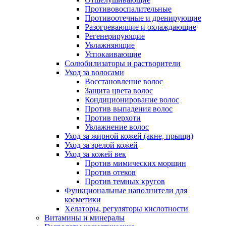
Противовоспалительные
Противоотечные и дренирующие
Разогревающие и охлаждающие
Регенерирующие
Увлажняющие
Успокаивающие
Солюбилизаторы и растворители
Уход за волосами
Восстановление волос
Защита цвета волос
Кондиционирование волос
Против выпадения волос
Против перхоти
Увлажнение волос
Уход за жирной кожей (акне, прыщи)
Уход за зрелой кожей
Уход за кожей век
Против мимических морщин
Против отеков
Против темных кругов
Функциональные наполнители для
косметики
Хелаторы, регуляторы кислотности
Витамины и минералы