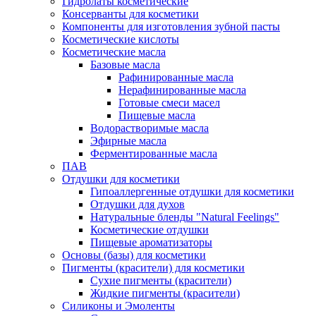
Гидролаты косметические
Консерванты для косметики
Компоненты для изготовления зубной пасты
Косметические кислоты
Косметические масла
Базовые масла
Рафинированные масла
Нерафинированные масла
Готовые смеси масел
Пищевые масла
Водорастворимые масла
Эфирные масла
Ферментированные масла
ПАВ
Отдушки для косметики
Гипоаллергенные отдушки для косметики
Отдушки для духов
Натуральные бленды "Natural Feelings"
Косметические отдушки
Пищевые ароматизаторы
Основы (базы) для косметики
Пигменты (красители) для косметики
Сухие пигменты (красители)
Жидкие пигменты (красители)
Силиконы и Эмоленты