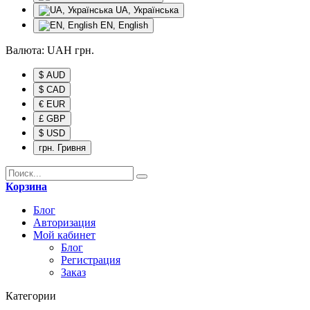
UA, Українська
EN, English
Валюта:
UAH
грн.
$ AUD
$ CAD
€ EUR
£ GBP
$ USD
грн. Гривня
Корзина
Блог
Авторизация
Мой кабинет
Блог
Регистрация
Заказ
Категории