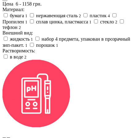
Цена
6
-
1158
грн.
Материал:
бумага
нержавеющая сталь
пластик
1
2
4
Пропилен
сплав цинка, пластмасса
стекло
1
1
2
тефлон
2
Внешний вид:
жидкость
набор 4 предмета, упакован в прозрачный
1
зип-пакет.
порошок
1
1
Растворимость:
в воде
2