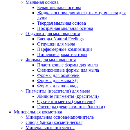
Мыльная основа
Белая мыльная основа
Жидкая основа для мыла, шампуня, геля для
душа
Твердая мыльная основа
Прозрачная мыльная основа
Отдушки для мыловарения
Бленды Natural Feelings
Отдушки для мыла
Парфюмерные композиции
Пищевые ароматизаторы
Формы для мыловарения
Пластиковые формы для мыла
Силиконовые формы для мыла
Формы для бомбочек
Формы для мыла 3Д
Формы для шоколада
Пигменты (красители) для мыла
Жидкие пигменты (красители)
Сухие пигменты (красители)
Глиттеры (декоративные блестки)
Минеральная косметика
Минеральная основа/наполнитель
Слюда (мика) косметическая
Минеральные пигменты