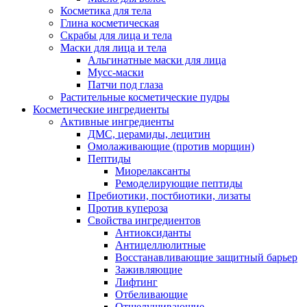
Косметика для тела
Глина косметическая
Скрабы для лица и тела
Маски для лица и тела
Альгинатные маски для лица
Мусс-маски
Патчи под глаза
Растительные косметические пудры
Косметические ингредиенты
Активные ингредиенты
ДМС, церамиды, лецитин
Омолаживающие (против морщин)
Пептиды
Миорелаксанты
Ремоделирующие пептиды
Пребиотики, постбиотики, лизаты
Против купероза
Свойства ингредиентов
Антиоксиданты
Антицеллюлитные
Восстанавливающие защитный барьер
Заживляющие
Лифтинг
Отбеливающие
Отшелушивающие