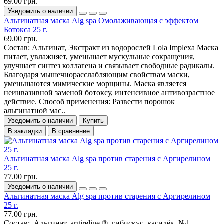
69.00 грн.
Уведомить о наличии
Альгинатная маска Alg spa Омолаживающая с эффектом
Ботокса 25 г.
69.00 грн.
Состав: Альгинат, Экстракт из водорослей Lola Implexa Маска
питает, увлажняет, уменьшает мускульные сокращения,
улучшает синтез коллагена и связывает свободные радикалы.
Благодаря мышечнорасслабляющим свойствам маски,
уменьшаются мимические морщины. Маска является
неинвазивной заменой ботоксу, интенсивное антивозрастное
действие. Способ применения: Развести порошок
альгинатной мас..
Уведомить о наличии
Купить
В закладки
В сравнение
Альгинатная маска Alg spa против старения с Аргирелином
25 г.
77.00 грн.
Уведомить о наличии
Альгинатная маска Alg spa против старения с Аргирелином
25 г.
77.00 грн.
Состав: Альгинат, argireline ®, гибискус, василёк №1