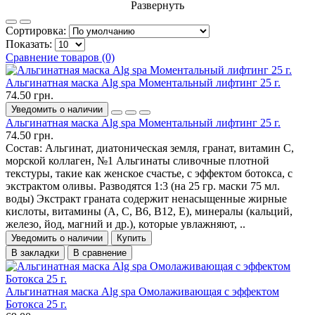
Развернуть
Сортировка:
Показать:
Сравнение товаров (0)
Альгинатная маска Alg spa Моментальный лифтинг 25 г.
74.50 грн.
Уведомить о наличии
Альгинатная маска Alg spa Моментальный лифтинг 25 г.
74.50 грн.
Состав: Альгинат, диатоническая земля, гранат, витамин С,
морской коллаген, №1 Альгинаты сливочные плотной
текстуры, такие как женское счастье, с эффектом ботокса, с
экстрактом оливы. Разводятся 1:3 (на 25 гр. маски 75 мл.
воды) Экстракт граната содержит ненасыщенные жирные
кислоты, витамины (А, С, В6, В12, Е), минералы (кальций,
железо, йод, магний и др.), которые увлажняют, ..
Уведомить о наличии
Купить
В закладки
В сравнение
Альгинатная маска Alg spa Омолаживающая с эффектом
Ботокса 25 г.