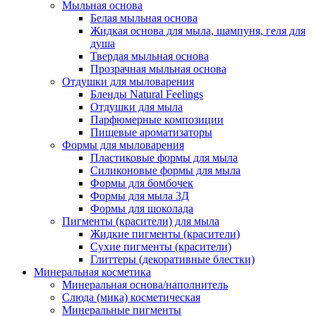
Мыльная основа
Белая мыльная основа
Жидкая основа для мыла, шампуня, геля для
душа
Твердая мыльная основа
Прозрачная мыльная основа
Отдушки для мыловарения
Бленды Natural Feelings
Отдушки для мыла
Парфюмерные композиции
Пищевые ароматизаторы
Формы для мыловарения
Пластиковые формы для мыла
Силиконовые формы для мыла
Формы для бомбочек
Формы для мыла 3Д
Формы для шоколада
Пигменты (красители) для мыла
Жидкие пигменты (красители)
Сухие пигменты (красители)
Глиттеры (декоративные блестки)
Минеральная косметика
Минеральная основа/наполнитель
Слюда (мика) косметическая
Минеральные пигменты