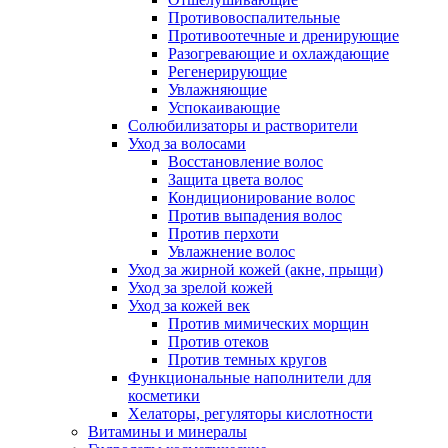
Противовоспалительные
Противоотечные и дренирующие
Разогревающие и охлаждающие
Регенерирующие
Увлажняющие
Успокаивающие
Солюбилизаторы и растворители
Уход за волосами
Восстановление волос
Защита цвета волос
Кондиционирование волос
Против выпадения волос
Против перхоти
Увлажнение волос
Уход за жирной кожей (акне, прыщи)
Уход за зрелой кожей
Уход за кожей век
Против мимических морщин
Против отеков
Против темных кругов
Функциональные наполнители для
косметики
Хелаторы, регуляторы кислотности
Витамины и минералы