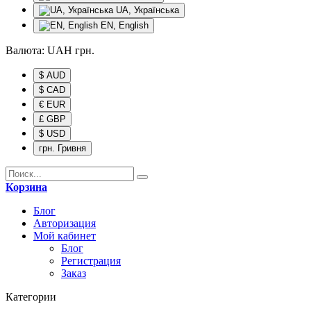
UA, Українська
EN, English
Валюта:
UAH
грн.
$ AUD
$ CAD
€ EUR
£ GBP
$ USD
грн. Гривня
Корзина
Блог
Авторизация
Мой кабинет
Блог
Регистрация
Заказ
Категории