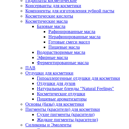
Гидролаты косметические
Консерванты для косметики
Компоненты для изготовления зубной пасты
Косметические кислоты
Косметические масла
Базовые масла
Рафинированные масла
Нерафинированные масла
Готовые смеси масел
Пищевые масла
Водорастворимые масла
Эфирные масла
Ферментированные масла
ПАВ
Отдушки для косметики
Гипоаллергенные отдушки для косметики
Отдушки для духов
Натуральные бленды "Natural Feelings"
Косметические отдушки
Пищевые ароматизаторы
Основы (базы) для косметики
Пигменты (красители) для косметики
Сухие пигменты (красители)
Жидкие пигменты (красители)
Силиконы и Эмоленты