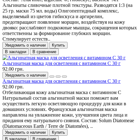
Альгинаты сливочные плотной текстуры. Разводятся 1:3 (на
25 гр. маски 75 мл. воды) Олигопептидный комплекс,
выделяемый из цветов гибискуса и аргирелин,
предотвращают появление морщин, воздействуя на кожу
двояко: расслабляют подкожные мышцы, сокращения которых
ответственны за формирование глубоких морщин.
Стимулирует естеств..
Уведомить о наличии
Купить
В закладки
В сравнение
Альгинатная маска для осветления с витамином С 30 г
92.00 грн.
Уведомить о наличии
Альгинатная маска для осветления с витамином С 30 г
92.00 грн.
Отбеливающая кожу альгинатная маска с витамином С
Натуральный состав альгинатной маски поможет вам
осуществить легкую осветляющую процедуру для кожи в
домашних условиях. Французская альгинатная маска
направлена на увлажнение кожи, улучшения цвета лица и
придания ему натурального сияния. Состав: Solum Diatomeae
(Diatomaceous Earth / Terre de Diatomées), ..
Уведомить о наличии
Купить
В закладки
В сравнение