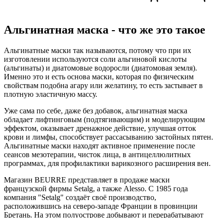
Альгинатная маска - что же это такое
Альгинатные маски так называются, потому что при их
изготовлении используются соли альгиновой кислоты
(альгинаты) и диатомовые водоросли (диатомовая земля).
Именно это и есть основа маски, которая по физическим
свойствам подобна агару или желатину, то есть застывает в
плотную эластичную массу.
Уже сама по себе, даже без добавок, альгинатная маска
обладает лифтинговым (подтягивающим) и моделирующим
эффектом, оказывает дренажное действие, улучшая отток
крови и лимфы, способствует рассасыванию застойных пятен.
Альгинатные маски находят активное применение после
сеансов мезотерапии, чисток лица, в антицеллюлитных
программах, для профилактики варикозного расширения вен.
Магазин BEURRE представляет в продаже маски
французской фирмы Setalg, а также Alesso. C 1985 года
компания "Setalg" создаёт своё производство,
расположившись на северо-западе Франции в провинции
Бретань. На этом полуострове добывают и перерабатывают