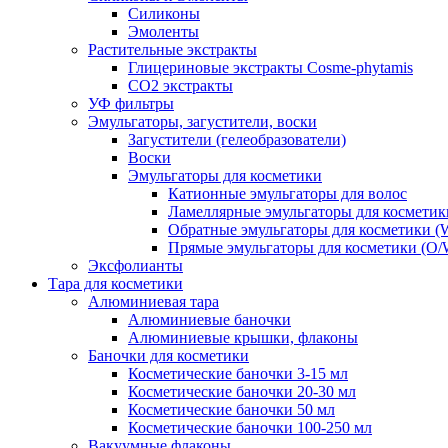
Силиконы
Эмоленты
Растительные экстракты
Глицериновые экстракты Cosme-phytamis
СО2 экстракты
УФ фильтры
Эмульгаторы, загустители, воски
Загустители (гелеобразователи)
Воски
Эмульгаторы для косметики
Катионные эмульгаторы для волос
Ламеллярные эмульгаторы для косметик
Обратные эмульгаторы для косметики (
Прямые эмульгаторы для косметики (O/
Эксфолианты
Тара для косметики
Алюминиевая тара
Алюминиевые баночки
Алюминиевые крышки, флаконы
Баночки для косметики
Косметические баночки 3-15 мл
Косметические баночки 20-30 мл
Косметические баночки 50 мл
Косметические баночки 100-250 мл
Вакуумные флаконы