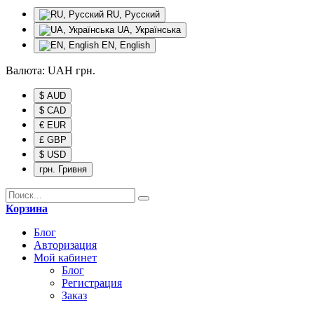
RU, Русский
UA, Українська
EN, English
Валюта:
UAH
грн.
$ AUD
$ CAD
€ EUR
£ GBP
$ USD
грн. Гривня
Корзина
Блог
Авторизация
Мой кабинет
Блог
Регистрация
Заказ