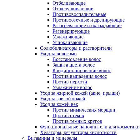
Отбеливающие
Отшелушивающие
Противовоспалительные
Противоотечные и дренирующие
Разогревающие и охлаждающие
Регенерирующие
Увлажняющие
Успокаивающие
Солюбилизаторы и растворители
Уход за волосами
Восстановление волос
Защита цвета волос
Кондиционирование волос
Против выпадения волос
Против перхоти
Увлажнение волос
Уход за жирной кожей (акне, прыщи)
Уход за зрелой кожей
Уход за кожей век
Против мимических морщин
Против отеков
Против темных кругов
Функциональные наполнители для косметики
Хелаторы, регуляторы кислотности
Витамины и минералы