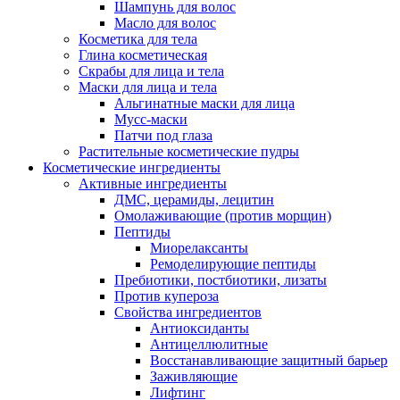
Шампунь для волос
Масло для волос
Косметика для тела
Глина косметическая
Скрабы для лица и тела
Маски для лица и тела
Альгинатные маски для лица
Мусс-маски
Патчи под глаза
Растительные косметические пудры
Косметические ингредиенты
Активные ингредиенты
ДМС, церамиды, лецитин
Омолаживающие (против морщин)
Пептиды
Миорелаксанты
Ремоделирующие пептиды
Пребиотики, постбиотики, лизаты
Против купероза
Свойства ингредиентов
Антиоксиданты
Антицеллюлитные
Восстанавливающие защитный барьер
Заживляющие
Лифтинг