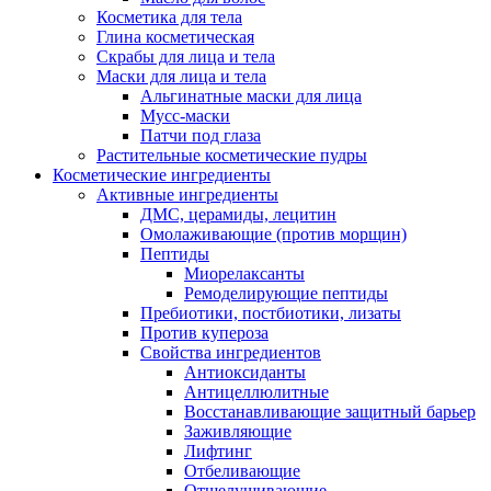
Косметика для тела
Глина косметическая
Скрабы для лица и тела
Маски для лица и тела
Альгинатные маски для лица
Мусс-маски
Патчи под глаза
Растительные косметические пудры
Косметические ингредиенты
Активные ингредиенты
ДМС, церамиды, лецитин
Омолаживающие (против морщин)
Пептиды
Миорелаксанты
Ремоделирующие пептиды
Пребиотики, постбиотики, лизаты
Против купероза
Свойства ингредиентов
Антиоксиданты
Антицеллюлитные
Восстанавливающие защитный барьер
Заживляющие
Лифтинг
Отбеливающие
Отшелушивающие