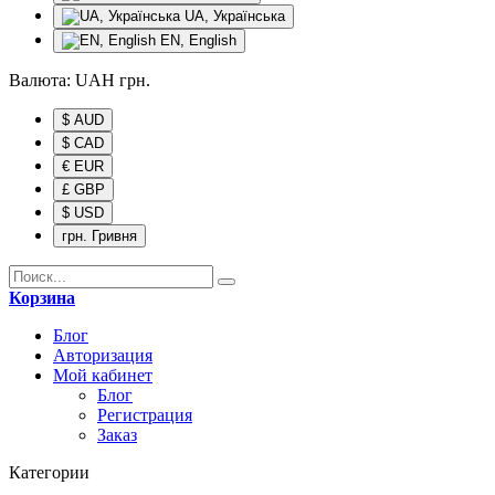
UA, Українська
EN, English
Валюта:
UAH
грн.
$ AUD
$ CAD
€ EUR
£ GBP
$ USD
грн. Гривня
Корзина
Блог
Авторизация
Мой кабинет
Блог
Регистрация
Заказ
Категории