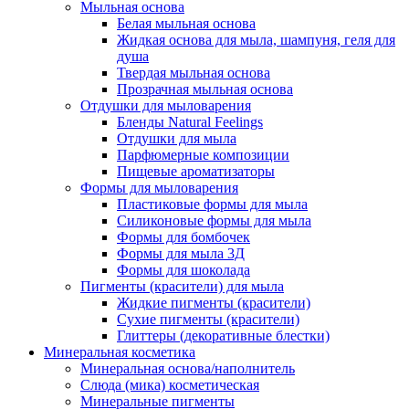
Мыльная основа
Белая мыльная основа
Жидкая основа для мыла, шампуня, геля для
душа
Твердая мыльная основа
Прозрачная мыльная основа
Отдушки для мыловарения
Бленды Natural Feelings
Отдушки для мыла
Парфюмерные композиции
Пищевые ароматизаторы
Формы для мыловарения
Пластиковые формы для мыла
Силиконовые формы для мыла
Формы для бомбочек
Формы для мыла 3Д
Формы для шоколада
Пигменты (красители) для мыла
Жидкие пигменты (красители)
Сухие пигменты (красители)
Глиттеры (декоративные блестки)
Минеральная косметика
Минеральная основа/наполнитель
Слюда (мика) косметическая
Минеральные пигменты