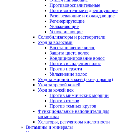
Противовоспалительные
Противоотечные и дренирующие
Разогревающие и охлаждающие
Регенерирующие
Увлажняющие
Успокаивающие
Солюбилизаторы и растворители
Уход за волосами
Восстановление волос
Защита цвета волос
Кондиционирование волос
Против выпадения волос
Против перхоти
Увлажнение волос
Уход за жирной кожей (акне, прыщи)
Уход за зрелой кожей
Уход за кожей век
Против мимических морщин
Против отеков
Против темных кругов
Функциональные наполнители для
косметики
Хелаторы, регуляторы кислотности
Витамины и минералы