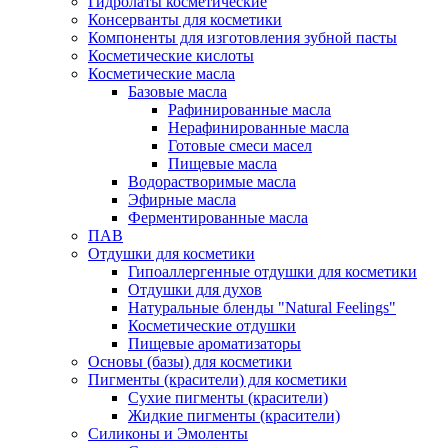
Гидролаты косметические
Консерванты для косметики
Компоненты для изготовления зубной пасты
Косметические кислоты
Косметические масла
Базовые масла
Рафинированные масла
Нерафинированные масла
Готовые смеси масел
Пищевые масла
Водорастворимые масла
Эфирные масла
Ферментированные масла
ПАВ
Отдушки для косметики
Гипоаллергенные отдушки для косметики
Отдушки для духов
Натуральные бленды "Natural Feelings"
Косметические отдушки
Пищевые ароматизаторы
Основы (базы) для косметики
Пигменты (красители) для косметики
Сухие пигменты (красители)
Жидкие пигменты (красители)
Силиконы и Эмоленты