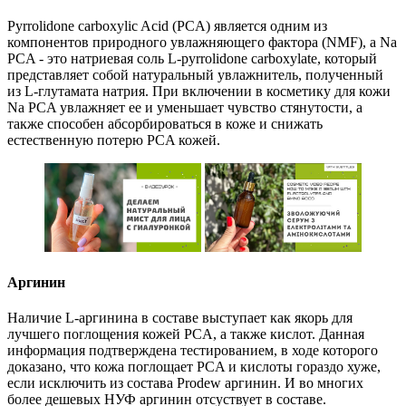
Pyrrolidone carboxylic Acid (PCA) является одним из
компонентов природного увлажняющего фактора (NMF), а Na
PCA - это натриевая соль L-pyrrolidone carboxylate, который
представляет собой натуральный увлажнитель, полученный
из L-глутамата натрия. При включении в косметику для кожи
Na PCA увлажняет ее и уменьшает чувство стянутости, а
также способен абсорбироваться в коже и снижать
естественную потерю PCA кожей.
Аргинин
Наличие L-аргинина в составе выступает как якорь для
лучшего поглощения кожей PCA, а также кислот. Данная
информация подтверждена тестированием, в ходе которого
доказано, что кожа поглощает PCA и кислоты гораздо хуже,
если исключить из состава Prodew аргинин. И во многих
более дешевых НУФ аргинин отсуствует в составе.