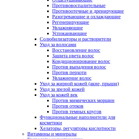
Противовоспалительные
Противоотечные и дренирующие
Разогревающие и охлаждающие
Регенерирующие
Увлажняющие
Успокаивающие
Солюбилизаторы и растворители
Уход за волосами
Восстановление волос
Защита цвета волос
Кондиционирование волос
Против выпадения волос
Против перхоти
Увлажнение волос
Уход за жирной кожей (акне, прыщи)
Уход за зрелой кожей
Уход за кожей век
Против мимических морщин
Против отеков
Против темных кругов
Функциональные наполнители для
косметики
Хелаторы, регуляторы кислотности
Витамины и минералы