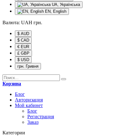
UA, Українська
EN, English
Валюта:
UAH
грн.
$ AUD
$ CAD
€ EUR
£ GBP
$ USD
грн. Гривня
Корзина
Блог
Авторизация
Мой кабинет
Блог
Регистрация
Заказ
Категории