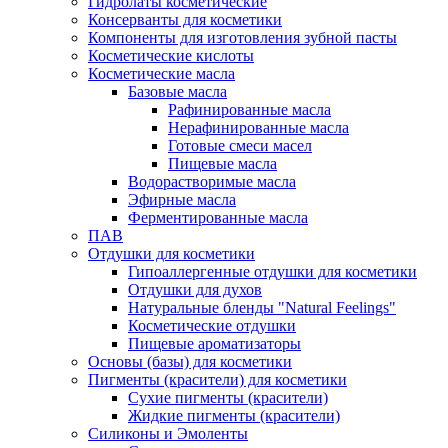
Гидролаты косметические
Консерванты для косметики
Компоненты для изготовления зубной пасты
Косметические кислоты
Косметические масла
Базовые масла
Рафинированные масла
Нерафинированные масла
Готовые смеси масел
Пищевые масла
Водорастворимые масла
Эфирные масла
Ферментированные масла
ПАВ
Отдушки для косметики
Гипоаллергенные отдушки для косметики
Отдушки для духов
Натуральные бленды "Natural Feelings"
Косметические отдушки
Пищевые ароматизаторы
Основы (базы) для косметики
Пигменты (красители) для косметики
Сухие пигменты (красители)
Жидкие пигменты (красители)
Силиконы и Эмоленты