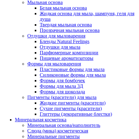
Мыльная основа
Белая мыльная основа
Жидкая основа для мыла, шампуня, геля для
душа
Твердая мыльная основа
Прозрачная мыльная основа
Отдушки для мыловарения
Бленды Natural Feelings
Отдушки для мыла
Парфюмерные композиции
Пищевые ароматизаторы
Формы для мыловарения
Пластиковые формы для мыла
Силиконовые формы для мыла
Формы для бомбочек
Формы для мыла 3Д
Формы для шоколада
Пигменты (красители) для мыла
Жидкие пигменты (красители)
Сухие пигменты (красители)
Глиттеры (декоративные блестки)
Минеральная косметика
Минеральная основа/наполнитель
Слюда (мика) косметическая
Минеральные пигменты