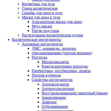
Косметика для тела
Глина косметическая
Скрабы для лица и тела
Маски для лица и тела
Альгинатные маски для лица
Мусс-маски
Патчи под глаза
Растительные косметические пудры
Косметические ингредиенты
Активные ингредиенты
ДМС, церамиды, лецитин
Омолаживающие (против морщин)
Пептиды
Миорелаксанты
Ремоделирующие пептиды
Пребиотики, постбиотики, лизаты
Против купероза
Свойства ингредиентов
Антиоксиданты
Антицеллюлитные
Восстанавливающие защитный барьер
Заживляющие
Лифтинг
Отбеливающие
Отшелушивающие