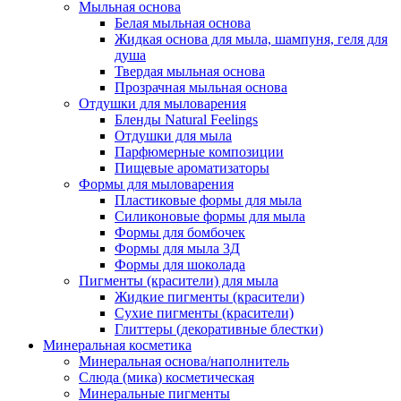
Мыльная основа
Белая мыльная основа
Жидкая основа для мыла, шампуня, геля для
душа
Твердая мыльная основа
Прозрачная мыльная основа
Отдушки для мыловарения
Бленды Natural Feelings
Отдушки для мыла
Парфюмерные композиции
Пищевые ароматизаторы
Формы для мыловарения
Пластиковые формы для мыла
Силиконовые формы для мыла
Формы для бомбочек
Формы для мыла 3Д
Формы для шоколада
Пигменты (красители) для мыла
Жидкие пигменты (красители)
Сухие пигменты (красители)
Глиттеры (декоративные блестки)
Минеральная косметика
Минеральная основа/наполнитель
Слюда (мика) косметическая
Минеральные пигменты