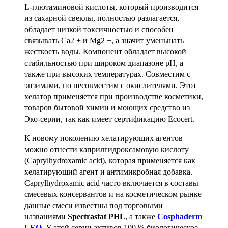
L-глютаминовой кислоты, который производится
из сахарной свеклы, полностью разлагается,
обладает низкой токсичностью и способен
связывать Ca2 + и Mg2 +, а значит уменьшать
жесткость воды. Компонент обладает высокой
стабильностью при широком диапазоне pH, а
также при высоких температурах. Совместим с
энзимами, но несовместим с окислителями. Этот
хелатор применяется при производстве косметики,
товаров бытовой химии и моющих средство из
Эко-серии, так как имеет сертификацию Ecocert.
К новому поколению хелатирующих агентов
можно отнести
каприлгидроксамовую кислоту
(Caprylhydroxamic acid), которая применяется как
хелатирующий агент и антимикробная добавка.
Caprylhydroxamic acid часто включается в составы
смесевых консервантов и на косметическом рынке
данные смеси известны под торговыми
названиями
Spectrastat PHL
, а также
Cosphaderm
LEO
. У этой серии активов 100 % биологическое