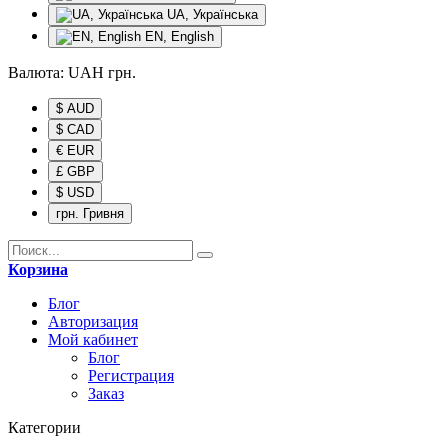
UA, Українська
EN, English
Валюта:
UAH
грн.
$ AUD
$ CAD
€ EUR
£ GBP
$ USD
грн. Гривня
Корзина
Блог
Авторизация
Мой кабинет
Блог
Регистрация
Заказ
Категории