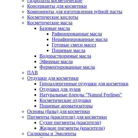
Гидролаты косметические
Консерванты для косметики
Компоненты для изготовления зубной пасты
Косметические кислоты
Косметические масла
Базовые масла
Рафинированные масла
Нерафинированные масла
Готовые смеси масел
Пищевые масла
Водорастворимые масла
Эфирные масла
Ферментированные масла
ПАВ
Отдушки для косметики
Гипоаллергенные отдушки для косметики
Отдушки для духов
Натуральные бленды "Natural Feelings"
Косметические отдушки
Пищевые ароматизаторы
Основы (базы) для косметики
Пигменты (красители) для косметики
Сухие пигменты (красители)
Жидкие пигменты (красители)
Силиконы и Эмоленты