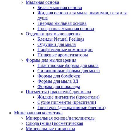
Мыльная основа
Белая мыльная основа
Жидкая основа для мыла, шампуня, геля для
душа
Твердая мыльная основа
Прозрачная мыльная основа
Отдушки для мыловарения
Бленды Natural Feelings
Отдушки для мыла
Парфюмерные композиции
Пищевые ароматизаторы
Формы для мыловарения
Пластиковые формы для мыла
Силиконовые формы для мыла
Формы для бомбочек
Формы для мыла 3Д
Формы для шоколада
Пигменты (красители) для мыла
Жидкие пигменты (красители)
Сухие пигменты (красители)
Глиттеры (декоративные блестки)
Минеральная косметика
Минеральная основа/наполнитель
Слюда (мика) косметическая
Минеральные пигменты