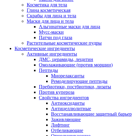
Косметика для тела
Глина косметическая
Скрабы для лица и тела
Маски для лица и тела
Альгинатные маски для лица
Мусс-маски
Патчи под глаза
Растительные косметические пудры
Косметические ингредиенты
Активные ингредиенты
ДМС, церамиды, лецитин
Омолаживающие (против морщин)
Пептиды
Миорелаксанты
Ремоделирующие пептиды
Пребиотики, постбиотики, лизаты
Против купероза
Свойства ингредиентов
Антиоксиданты
Антицеллюлитные
Восстанавливающие защитный барьер
Заживляющие
Лифтинг
Отбеливающие
Отшелушивающие