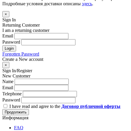
Подробные условия доставки описаны
здесь
.
×
Sign In
Returning Customer
I am a returning customer
Email
Password
Login
Forgotten Password
Create a New account
×
Sign In/Register
New Customer
Name
Email
Telephone
Password
I have read and agree to the
Договор публичной оферты
Продолжить
Информация
FAQ