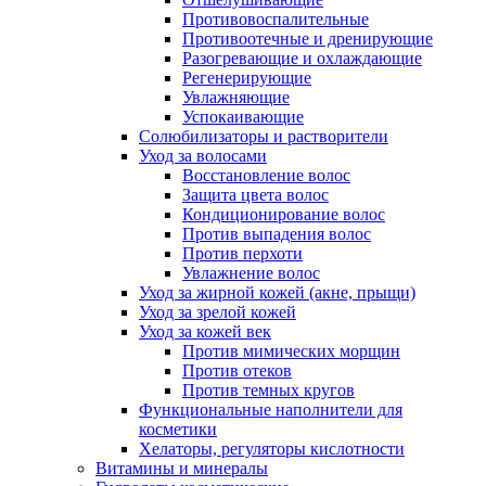
Противовоспалительные
Противоотечные и дренирующие
Разогревающие и охлаждающие
Регенерирующие
Увлажняющие
Успокаивающие
Солюбилизаторы и растворители
Уход за волосами
Восстановление волос
Защита цвета волос
Кондиционирование волос
Против выпадения волос
Против перхоти
Увлажнение волос
Уход за жирной кожей (акне, прыщи)
Уход за зрелой кожей
Уход за кожей век
Против мимических морщин
Против отеков
Против темных кругов
Функциональные наполнители для
косметики
Хелаторы, регуляторы кислотности
Витамины и минералы