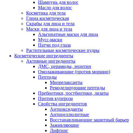
Шампунь для волос
Масло для волос
Косметика для тела
Глина косметическая
Скрабы для лица и тела
Маски для лица и тела
Альгинатные маски для лица
Мусс-маски
Патчи под глаза
Растительные косметические пудры
Косметические ингредиенты
Активные ингредиенты
ДМС, церамиды, лецитин
Омолаживающие (против морщин)
Пептиды
Миорелаксанты
Ремоделирующие пептиды
Пребиотики, постбиотики, лизаты
Против купероза
Свойства ингредиентов
Антиоксиданты
Антицеллюлитные
Восстанавливающие защитный барьер
Заживляющие
Лифтинг