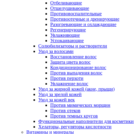
Отбеливающие
Отшелушивающие
Противовоспалительные
Противоотечные и дренирующие
Разогревающие и охлаждающие
Регенерирующие
Увлажняющие
Успокаивающие
Солюбилизаторы и растворители
Уход за волосами
Восстановление волос
Защита цвета волос
Кондиционирование волос
Против выпадения волос
Против перхоти
Увлажнение волос
Уход за жирной кожей (акне, прыщи)
Уход за зрелой кожей
Уход за кожей век
Против мимических морщин
Против отеков
Против темных кругов
Функциональные наполнители для косметики
Хелаторы, регуляторы кислотности
Витамины и минералы