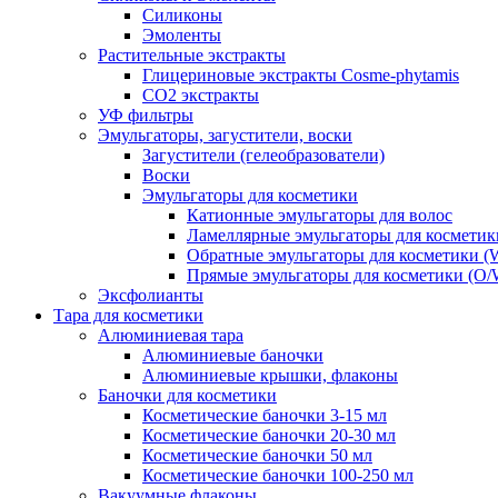
Силиконы
Эмоленты
Растительные экстракты
Глицериновые экстракты Cosme-phytamis
СО2 экстракты
УФ фильтры
Эмульгаторы, загустители, воски
Загустители (гелеобразователи)
Воски
Эмульгаторы для косметики
Катионные эмульгаторы для волос
Ламеллярные эмульгаторы для косметик
Обратные эмульгаторы для косметики (
Прямые эмульгаторы для косметики (O/
Эксфолианты
Тара для косметики
Алюминиевая тара
Алюминиевые баночки
Алюминиевые крышки, флаконы
Баночки для косметики
Косметические баночки 3-15 мл
Косметические баночки 20-30 мл
Косметические баночки 50 мл
Косметические баночки 100-250 мл
Вакуумные флаконы