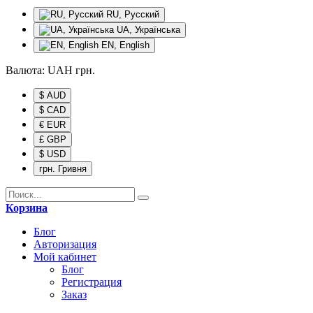
RU, Русский
UA, Українська
EN, English
Валюта:
UAH
грн.
$ AUD
$ CAD
€ EUR
£ GBP
$ USD
грн. Гривня
Корзина
Блог
Авторизация
Мой кабинет
Блог
Регистрация
Заказ