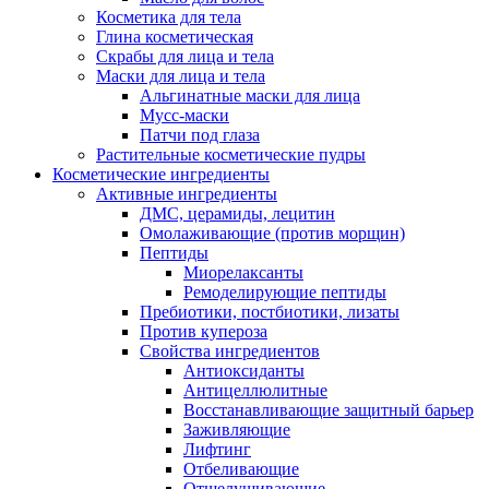
Косметика для тела
Глина косметическая
Скрабы для лица и тела
Маски для лица и тела
Альгинатные маски для лица
Мусс-маски
Патчи под глаза
Растительные косметические пудры
Косметические ингредиенты
Активные ингредиенты
ДМС, церамиды, лецитин
Омолаживающие (против морщин)
Пептиды
Миорелаксанты
Ремоделирующие пептиды
Пребиотики, постбиотики, лизаты
Против купероза
Свойства ингредиентов
Антиоксиданты
Антицеллюлитные
Восстанавливающие защитный барьер
Заживляющие
Лифтинг
Отбеливающие
Отшелушивающие