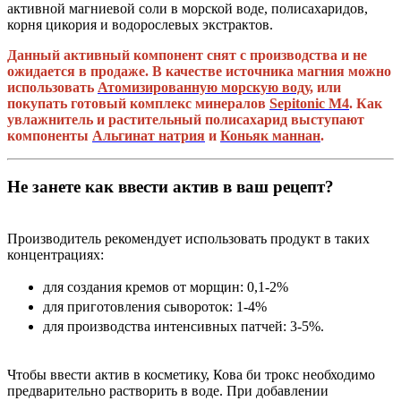
активной магниевой соли в морской воде, полисахаридов,
корня цикория и водорослевых экстрактов.
Данный активный компонент снят с производства и не
ожидается в продаже. В качестве источника магния можно
использовать
Атомизированную морскую воду
, или
покупать готовый комплекс минералов
Sepitonic M4
. Как
увлажнитель и растительный полисахарид выступают
компоненты
Альгинат натрия
и
Коньяк маннан
.
Не занете как ввести актив в ваш рецепт?
Производитель рекомендует использовать продукт в таких
концентрациях:
для создания кремов от морщин: 0,1-2%
для приготовления сывороток: 1-4%
для производства интенсивных патчей: 3-5%.
Чтобы ввести актив в косметику, Кова би трокс необходимо
предварительно растворить в воде. При добавлении