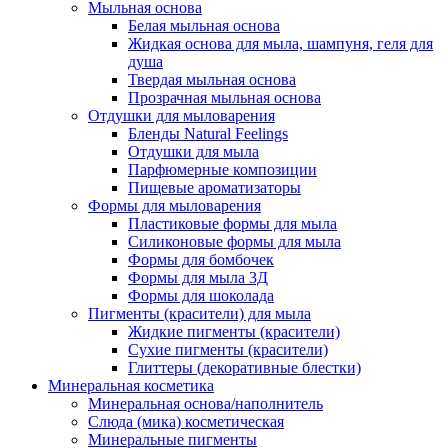
Мыльная основа
Белая мыльная основа
Жидкая основа для мыла, шампуня, геля для
душа
Твердая мыльная основа
Прозрачная мыльная основа
Отдушки для мыловарения
Бленды Natural Feelings
Отдушки для мыла
Парфюмерные композиции
Пищевые ароматизаторы
Формы для мыловарения
Пластиковые формы для мыла
Силиконовые формы для мыла
Формы для бомбочек
Формы для мыла 3Д
Формы для шоколада
Пигменты (красители) для мыла
Жидкие пигменты (красители)
Сухие пигменты (красители)
Глиттеры (декоративные блестки)
Минеральная косметика
Минеральная основа/наполнитель
Слюда (мика) косметическая
Минеральные пигменты