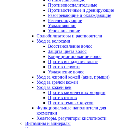
Противовоспалительные
Противоотечные и дренирующие
Разогревающие и охлаждающие
Регенерирующие
Увлажняющие
Успокаивающие
Солюбилизаторы и растворители
Уход за волосами
Восстановление волос
Защита цвета волос
Кондиционирование волос
Против выпадения волос
Против перхоти
Увлажнение волос
Уход за жирной кожей (акне, прыщи)
Уход за зрелой кожей
Уход за кожей век
Против мимических морщин
Против отеков
Против темных кругов
Функциональные наполнители для
косметики
Хелаторы, регуляторы кислотности
Витамины и минералы