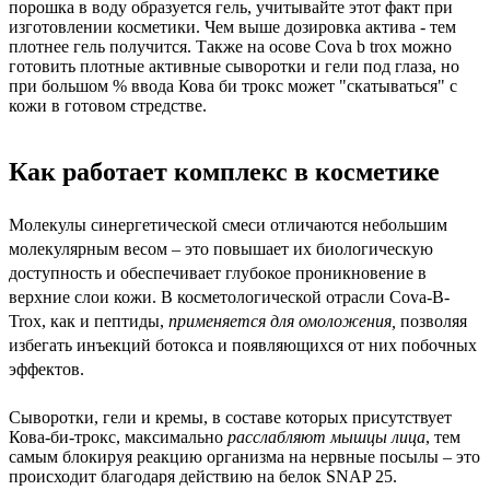
порошка в воду образуется гель, учитывайте этот факт при
изготовлении косметики. Чем выше дозировка актива - тем
плотнее гель получится. Также на осове Cova b trox можно
готовить плотные активные сыворотки и гели под глаза, но
при большом % ввода Кова би трокс может "скатываться" с
кожи в готовом стредстве.
Как работает комплекс в косметике
Молекулы синергетической смеси отличаются небольшим
молекулярным весом – это повышает их биологическую
доступность и обеспечивает глубокое проникновение в
верхние слои кожи. В косметологической отрасли Cova-B-
Trox, как и пептиды,
применяется для омоложения,
позволяя
избегать инъекций ботокса и появляющихся от них побочных
эффектов.
Сыворотки, гели и кремы, в составе которых присутствует
Кова-би-трокс, максимально
расслабляют мышцы лица
, тем
самым блокируя реакцию организма на нервные посылы – это
происходит благодаря действию на белок SNAP 25.