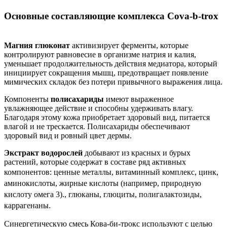
Основные составляющие комплекса Cova-b-trox
Магния глюконат
активизирует ферменты, которые
контролируют равновесие в организме натрия и калия,
уменьшает продолжительность действия медиатора, который
инициирует сокращения мышц, предотвращает появление
мимических складок без потери привычного выражения лица.
Компоненты
полисахариды
имеют выраженное
увлажняющее действие и способны удерживать влагу.
Благодаря этому кожа приобретает здоровый вид, питается
влагой и не трескается. Полисахариды обеспечивают
здоровый вид и ровный цвет дермы.
Экстракт водорослей
добывают из красных и бурых
растений, которые содержат в составе ряд активных
компонентов: ц
енные металлы, в
итаминный комплекс, цинк,
а
минокислоты, жирные кислоты (например, природную
кислоту омега 3)., г
люканы, глюциты, п
олигалактозиды,
каррагенаны.
Синергетическую смесь Кова-би-трокс используют с целью