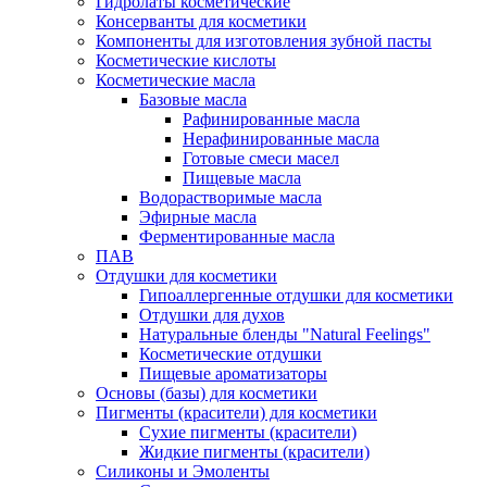
Гидролаты косметические
Консерванты для косметики
Компоненты для изготовления зубной пасты
Косметические кислоты
Косметические масла
Базовые масла
Рафинированные масла
Нерафинированные масла
Готовые смеси масел
Пищевые масла
Водорастворимые масла
Эфирные масла
Ферментированные масла
ПАВ
Отдушки для косметики
Гипоаллергенные отдушки для косметики
Отдушки для духов
Натуральные бленды "Natural Feelings"
Косметические отдушки
Пищевые ароматизаторы
Основы (базы) для косметики
Пигменты (красители) для косметики
Сухие пигменты (красители)
Жидкие пигменты (красители)
Силиконы и Эмоленты