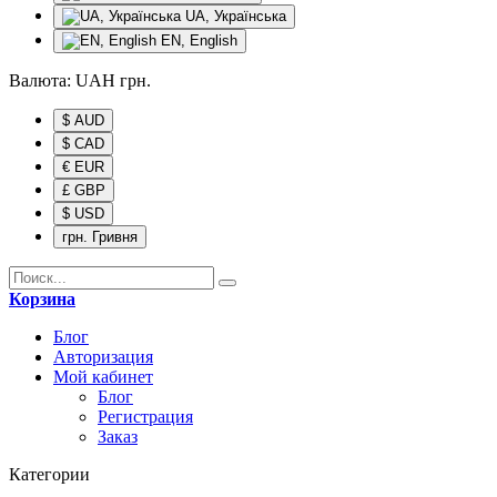
UA, Українська
EN, English
Валюта:
UAH
грн.
$ AUD
$ CAD
€ EUR
£ GBP
$ USD
грн. Гривня
Корзина
Блог
Авторизация
Мой кабинет
Блог
Регистрация
Заказ
Категории