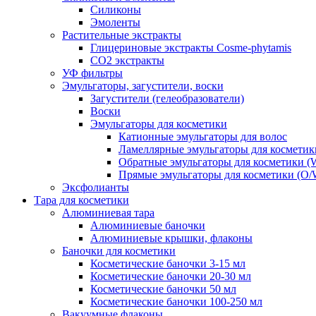
Силиконы
Эмоленты
Растительные экстракты
Глицериновые экстракты Cosme-phytamis
СО2 экстракты
УФ фильтры
Эмульгаторы, загустители, воски
Загустители (гелеобразователи)
Воски
Эмульгаторы для косметики
Катионные эмульгаторы для волос
Ламеллярные эмульгаторы для косметик
Обратные эмульгаторы для косметики (
Прямые эмульгаторы для косметики (O/
Эксфолианты
Тара для косметики
Алюминиевая тара
Алюминиевые баночки
Алюминиевые крышки, флаконы
Баночки для косметики
Косметические баночки 3-15 мл
Косметические баночки 20-30 мл
Косметические баночки 50 мл
Косметические баночки 100-250 мл
Вакуумные флаконы