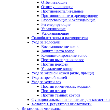
Отбеливающие
Отшелушивающие
Противовоспалительные
Противоотечные и дренирующие
Разогревающие и охлаждающие
Регенерирующие
Увлажняющие
Успокаивающие
Солюбилизаторы и растворители
Уход за волосами
Восстановление волос
Защита цвета волос
Кондиционирование волос
Против выпадения волос
Против перхоти
Увлажнение волос
Уход за жирной кожей (акне, прыщи)
Уход за зрелой кожей
Уход за кожей век
Против мимических морщин
Против отеков
Против темных кругов
Функциональные наполнители для косметики
Хелаторы, регуляторы кислотности
Витамины и минералы