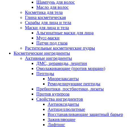
Шампунь для волос
Масло для волос
Косметика для тела
Глина косметическая
Скрабы для лица и тела
Маски для лица и тела
Альгинатные маски для лица
Мусс-маски
Патчи под глаза
Растительные косметические пудры
Косметические ингредиенты
Активные ингредиенты
ДМС, церамиды, лецитин
Омолаживающие (против морщин)
Пептиды
Миорелаксанты
Ремоделирующие пептиды
Пребиотики, постбиотики, лизаты
Против купероза
Свойства ингредиентов
Антиоксиданты
Антицеллюлитные
Восстанавливающие защитный барьер
Заживляющие
Лифтинг