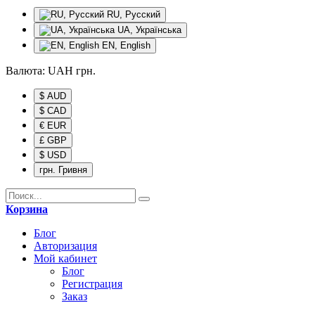
RU, Русский
UA, Українська
EN, English
Валюта:
UAH
грн.
$ AUD
$ CAD
€ EUR
£ GBP
$ USD
грн. Гривня
Корзина
Блог
Авторизация
Мой кабинет
Блог
Регистрация
Заказ