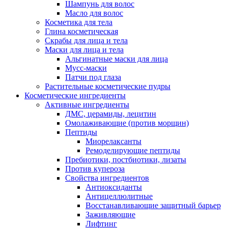
Шампунь для волос
Масло для волос
Косметика для тела
Глина косметическая
Скрабы для лица и тела
Маски для лица и тела
Альгинатные маски для лица
Мусс-маски
Патчи под глаза
Растительные косметические пудры
Косметические ингредиенты
Активные ингредиенты
ДМС, церамиды, лецитин
Омолаживающие (против морщин)
Пептиды
Миорелаксанты
Ремоделирующие пептиды
Пребиотики, постбиотики, лизаты
Против купероза
Свойства ингредиентов
Антиоксиданты
Антицеллюлитные
Восстанавливающие защитный барьер
Заживляющие
Лифтинг