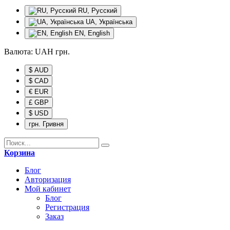
RU, Русский
UA, Українська
EN, English
Валюта:
UAH
грн.
$ AUD
$ CAD
€ EUR
£ GBP
$ USD
грн. Гривня
Корзина
Блог
Авторизация
Мой кабинет
Блог
Регистрация
Заказ