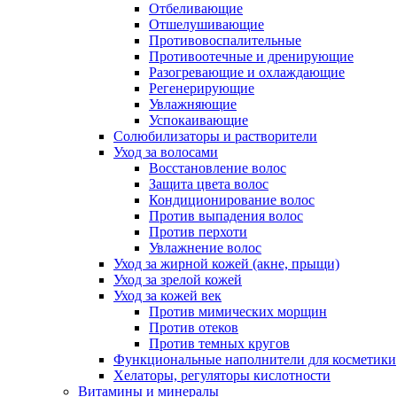
Отбеливающие
Отшелушивающие
Противовоспалительные
Противоотечные и дренирующие
Разогревающие и охлаждающие
Регенерирующие
Увлажняющие
Успокаивающие
Солюбилизаторы и растворители
Уход за волосами
Восстановление волос
Защита цвета волос
Кондиционирование волос
Против выпадения волос
Против перхоти
Увлажнение волос
Уход за жирной кожей (акне, прыщи)
Уход за зрелой кожей
Уход за кожей век
Против мимических морщин
Против отеков
Против темных кругов
Функциональные наполнители для косметики
Хелаторы, регуляторы кислотности
Витамины и минералы