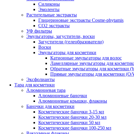
Силиконы
Эмоленты
Растительные экстракты
Глицериновые экстракты Cosme-phytamis
СО2 экстракты
УФ фильтры
Эмульгаторы, загустители, воски
Загустители (гелеобразователи)
Воски
Эмульгаторы для косметики
Катионные эмульгаторы для волос
Ламеллярные эмульгаторы для косметик
Обратные эмульгаторы для косметики (
Прямые эмульгаторы для косметики (O/
Эксфолианты
Тара для косметики
Алюминиевая тара
Алюминиевые баночки
Алюминиевые крышки, флаконы
Баночки для косметики
Косметические баночки 3-15 мл
Косметические баночки 20-30 мл
Косметические баночки 50 мл
Косметические баночки 100-250 мл
Вакуумные флаконы