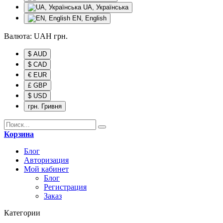
UA, Українська
EN, English
Валюта:
UAH
грн.
$ AUD
$ CAD
€ EUR
£ GBP
$ USD
грн. Гривня
Корзина
Блог
Авторизация
Мой кабинет
Блог
Регистрация
Заказ
Категории