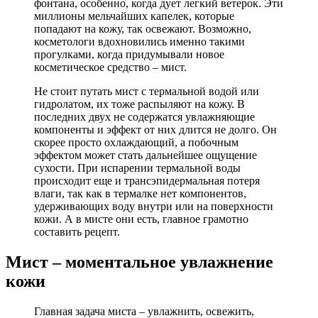
фонтана, особенно, когда дует легкий ветерок. Эти
миллионы мельчайших капелек, которые
попадают на кожу, так освежают. Возможно,
косметологи вдохновились именно такими
прогулками, когда придумывали новое
косметическое средство – мист.
Не стоит путать мист с термальной водой или
гидролатом, их тоже распыляют на кожу. В
последних двух не содержатся увлажняющие
компоненты и эффект от них длится не долго. Он
скорее просто охлаждающий, а побочным
эффектом может стать дальнейшее ощущение
сухости. При испарении термальной воды
происходит еще и трансэпидермальная потеря
влаги, так как в термалке нет компонентов,
удерживающих воду внутри или на поверхности
кожи. А в мисте они есть, главное грамотно
составить рецепт.
Мист – моментальное увлажнение
кожи
Главная задача миста – увлажнить, освежить,