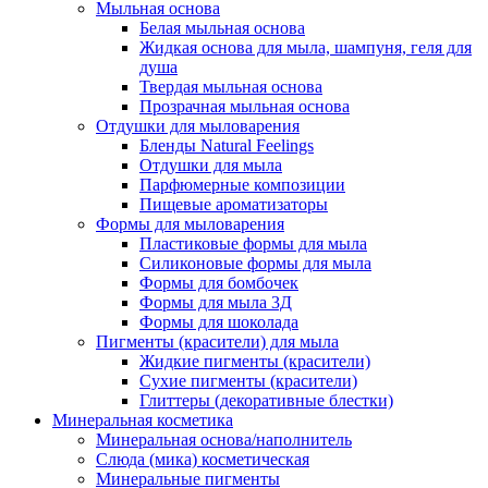
Мыльная основа
Белая мыльная основа
Жидкая основа для мыла, шампуня, геля для
душа
Твердая мыльная основа
Прозрачная мыльная основа
Отдушки для мыловарения
Бленды Natural Feelings
Отдушки для мыла
Парфюмерные композиции
Пищевые ароматизаторы
Формы для мыловарения
Пластиковые формы для мыла
Силиконовые формы для мыла
Формы для бомбочек
Формы для мыла 3Д
Формы для шоколада
Пигменты (красители) для мыла
Жидкие пигменты (красители)
Сухие пигменты (красители)
Глиттеры (декоративные блестки)
Минеральная косметика
Минеральная основа/наполнитель
Слюда (мика) косметическая
Минеральные пигменты