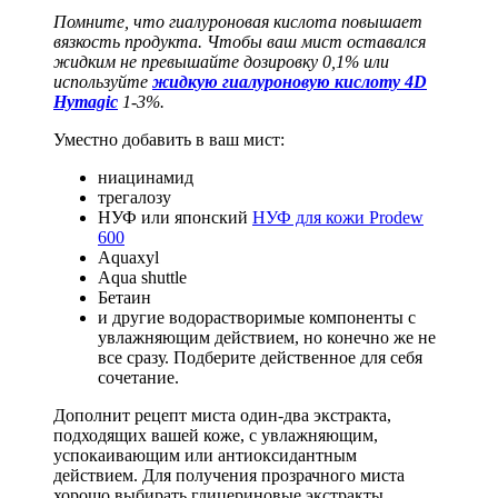
Помните, что гиалуроновая кислота повышает
вязкость продукта. Чтобы ваш мист оставался
жидким не превышайте дозировку 0,1% или
используйте
жидкую гиалуроновую кислоту 4D
Hymagic
1-3%.
Уместно добавить в ваш мист:
ниацинамид
трегалозу
НУФ или японский
НУФ для кожи Prodew
600
Aquaxyl
Aqua shuttle
Бетаин
и другие водорастворимые компоненты с
увлажняющим действием, но конечно же не
все сразу. Подберите действенное для себя
сочетание.
Дополнит рецепт миста один-два экстракта,
подходящих вашей коже, с увлажняющим,
успокаивающим или антиоксидантным
действием. Для получения прозрачного миста
хорошо выбирать глицериновые экстракты,