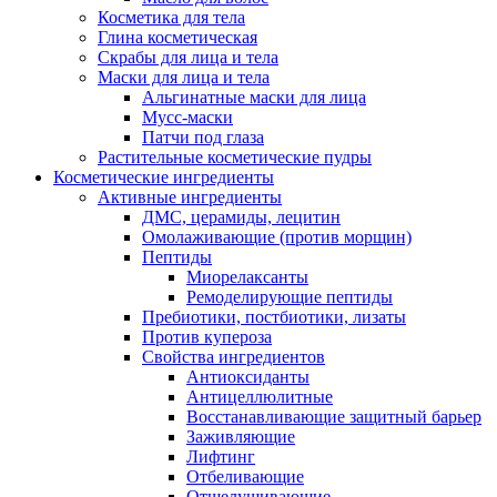
Косметика для тела
Глина косметическая
Скрабы для лица и тела
Маски для лица и тела
Альгинатные маски для лица
Мусс-маски
Патчи под глаза
Растительные косметические пудры
Косметические ингредиенты
Активные ингредиенты
ДМС, церамиды, лецитин
Омолаживающие (против морщин)
Пептиды
Миорелаксанты
Ремоделирующие пептиды
Пребиотики, постбиотики, лизаты
Против купероза
Свойства ингредиентов
Антиоксиданты
Антицеллюлитные
Восстанавливающие защитный барьер
Заживляющие
Лифтинг
Отбеливающие
Отшелушивающие