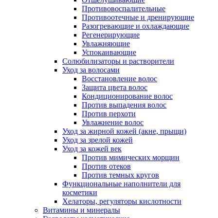
Противовоспалительные
Противоотечные и дренирующие
Разогревающие и охлаждающие
Регенерирующие
Увлажняющие
Успокаивающие
Солюбилизаторы и растворители
Уход за волосами
Восстановление волос
Защита цвета волос
Кондиционирование волос
Против выпадения волос
Против перхоти
Увлажнение волос
Уход за жирной кожей (акне, прыщи)
Уход за зрелой кожей
Уход за кожей век
Против мимических морщин
Против отеков
Против темных кругов
Функциональные наполнители для
косметики
Хелаторы, регуляторы кислотности
Витамины и минералы