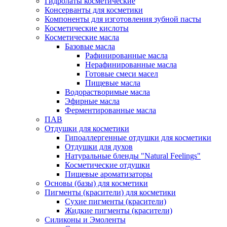
Гидролаты косметические
Консерванты для косметики
Компоненты для изготовления зубной пасты
Косметические кислоты
Косметические масла
Базовые масла
Рафинированные масла
Нерафинированные масла
Готовые смеси масел
Пищевые масла
Водорастворимые масла
Эфирные масла
Ферментированные масла
ПАВ
Отдушки для косметики
Гипоаллергенные отдушки для косметики
Отдушки для духов
Натуральные бленды "Natural Feelings"
Косметические отдушки
Пищевые ароматизаторы
Основы (базы) для косметики
Пигменты (красители) для косметики
Сухие пигменты (красители)
Жидкие пигменты (красители)
Силиконы и Эмоленты