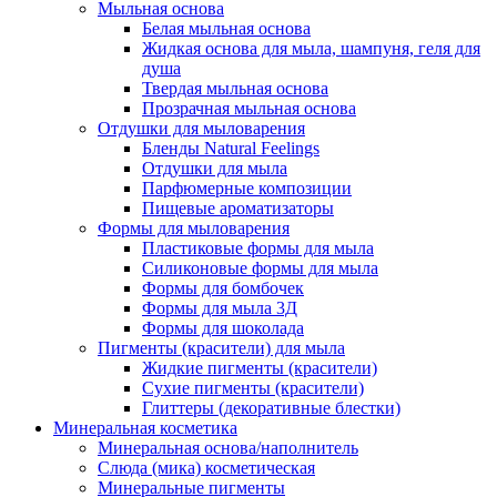
Мыльная основа
Белая мыльная основа
Жидкая основа для мыла, шампуня, геля для
душа
Твердая мыльная основа
Прозрачная мыльная основа
Отдушки для мыловарения
Бленды Natural Feelings
Отдушки для мыла
Парфюмерные композиции
Пищевые ароматизаторы
Формы для мыловарения
Пластиковые формы для мыла
Силиконовые формы для мыла
Формы для бомбочек
Формы для мыла 3Д
Формы для шоколада
Пигменты (красители) для мыла
Жидкие пигменты (красители)
Сухие пигменты (красители)
Глиттеры (декоративные блестки)
Минеральная косметика
Минеральная основа/наполнитель
Слюда (мика) косметическая
Минеральные пигменты