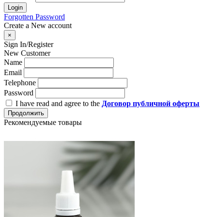
Login
Forgotten Password
Create a New account
×
Sign In/Register
New Customer
Name
Email
Telephone
Password
I have read and agree to the
Договор публичной оферты
Продолжить
Рекомендуемые товары