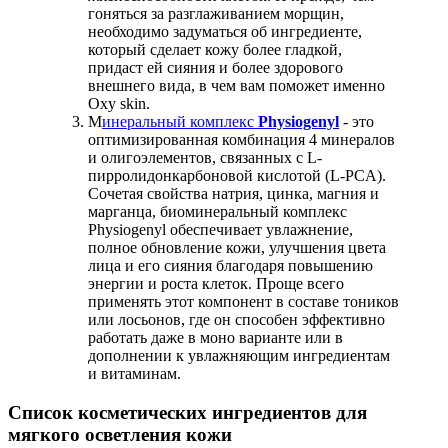
гоняться за разглаживанием морщин,
необходимо задуматься об ингредиенте,
который сделает кожу более гладкой,
придаст ей сияния и более здорового
внешнего вида, в чем вам поможет именно
Oxy skin.
М
инеральный комплекс
Physiogenyl
- это
оптимизированная комбинация 4 минералов
и олигоэлементов, связанных с L-
пирролидонкарбоновой кислотой (L-PCA).
Сочетая свойства натрия, цинка, магния и
марганца, биоминеральный комплекс
Physiogenyl обеспечивает увлажнение,
полное обновление кожи, улучшения цвета
лица и его сияния благодаря повышению
энергии и роста клеток. Проще всего
применять этот компонент в составе тоников
или лосьонов, где он способен эффективно
работать даже в моно варианте или в
дополнении к увлажняющим ингредиентам
и витаминам.
Список косметических ингредиентов для
мягкого осветления кожи