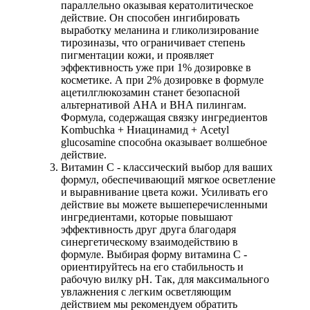
параллельно оказывая кератолитическое
действие. Он способен ингибировать
выработку меланина и гликолизирование
тирозиназы, что ограничивает степень
пигментации кожи, и проявляет
эффективность уже при 1% дозировке в
косметике. А при 2% дозировке в формуле
ацетилглюкозамин станет безопасной
альтернативой АНА и ВНА пилингам.
Формула, содержащая связку ингредиентов
Kombuchka + Ниацинамид + Acetyl
glucosamine способна оказывает волшебное
действие.
Витамин С - классический выбор для ваших
формул, обеспечивающий мягкое осветление
и выравнивание цвета кожи. Усиливать его
действие вы можете вышеперечисленными
ингредиентами, которые повышают
эффективность друг друга благодаря
синергетическому взаимодействию в
формуле. Выбирая форму витамина С -
ориентируйтесь на его стабильность и
рабочую вилку рН. Так, для максимального
увлажнения с легким осветляющим
действием мы рекомендуем обратить