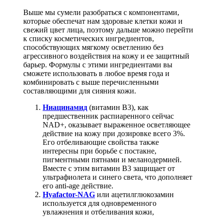
Выше мы сумели разобраться с компонентами,
которые обеспечат нам здоровые клетки кожи и
свежий цвет лица, поэтому дальше можно перейти
к списку косметических ингредиентов,
способствующих мягкому осветлению без
агрессивного воздействия на кожу и ее защитный
барьер. Формулы с этими ингредиентами вы
сможете использовать в любое время года и
комбинировать с выше перечисленными
составляющими для сияния кожи.
Ниацинамид
(витамин B3), как
предшественник распиаренного сейчас
NAD+, оказывает выраженное осветляющее
действие на кожу при дозировке всего 3%.
Его отбеливающие свойства также
интересны при борьбе с постакне,
пигментными пятнами и меланодермией.
Вместе с этим витамин B3 защищает от
ультрафиолета и синего света, что дополняет
его anti-age действие.
Hyafactor-NAG
или ацетилглюкозамин
используется для одновременного
увлажнения и отбеливания кожи,