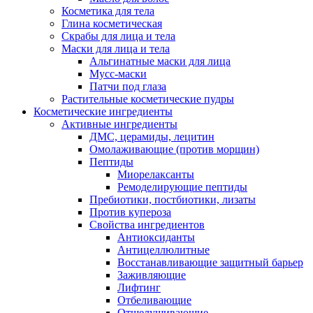
Косметика для тела
Глина косметическая
Скрабы для лица и тела
Маски для лица и тела
Альгинатные маски для лица
Мусс-маски
Патчи под глаза
Растительные косметические пудры
Косметические ингредиенты
Активные ингредиенты
ДМС, церамиды, лецитин
Омолаживающие (против морщин)
Пептиды
Миорелаксанты
Ремоделирующие пептиды
Пребиотики, постбиотики, лизаты
Против купероза
Свойства ингредиентов
Антиоксиданты
Антицеллюлитные
Восстанавливающие защитный барьер
Заживляющие
Лифтинг
Отбеливающие
Отшелушивающие