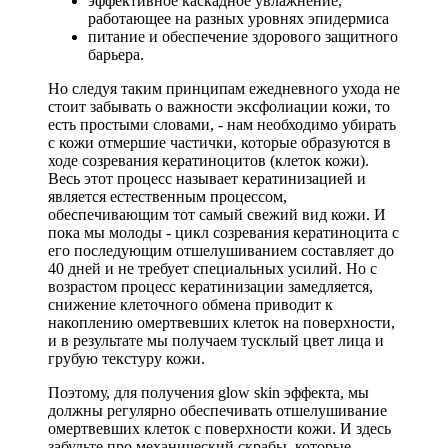
эффективное каскадное увлажнение,
работающее на разных уровнях эпидермиса
питание и обеспечение здорового защитного
барьера.
Но следуя таким принципам ежедневного ухода не
стоит забывать о важности эксфолиации кожи, то
есть простыми словами, - нам необходимо убирать
с кожи отмершие частички, которые образуются в
ходе созревания кератиноцитов (клеток кожи).
Весь этот процесс называет кератинизацией и
является естественным процессом,
обеспечивающим тот самый свежий вид кожи. И
пока мы молоды - цикл созревания кератиноцита с
его последующим отшелушиванием составляет до
40 дней и не требует специальных усилий. Но с
возрастом процесс кератинизации замедляется,
снижение клеточного обмена приводит к
накоплению омертвевших клеток на поверхности,
и в результате мы получаем тусклый цвет лица и
грубую текстуру кожи.
Поэтому, для получения glow skin эффекта, мы
должны регулярно обеспечивать отшелушивание
омертвевших клеток с поверхности кожи. И здесь
забудьте про механический скрабы, которые