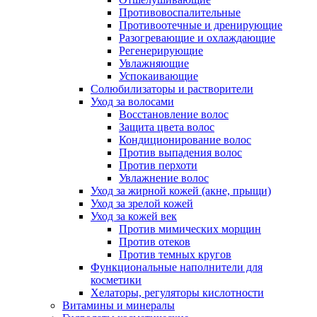
Противовоспалительные
Противоотечные и дренирующие
Разогревающие и охлаждающие
Регенерирующие
Увлажняющие
Успокаивающие
Солюбилизаторы и растворители
Уход за волосами
Восстановление волос
Защита цвета волос
Кондиционирование волос
Против выпадения волос
Против перхоти
Увлажнение волос
Уход за жирной кожей (акне, прыщи)
Уход за зрелой кожей
Уход за кожей век
Против мимических морщин
Против отеков
Против темных кругов
Функциональные наполнители для
косметики
Хелаторы, регуляторы кислотности
Витамины и минералы