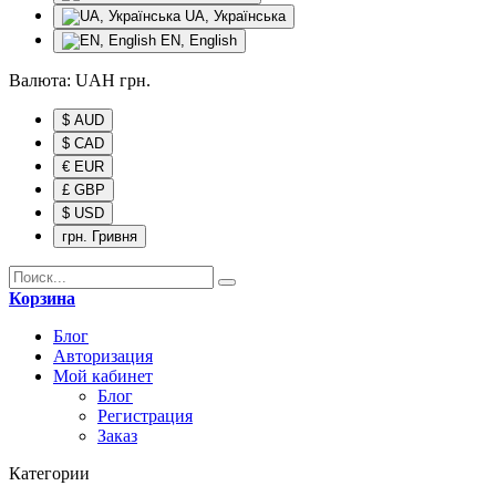
UA, Українська
EN, English
Валюта:
UAH
грн.
$ AUD
$ CAD
€ EUR
£ GBP
$ USD
грн. Гривня
Корзина
Блог
Авторизация
Мой кабинет
Блог
Регистрация
Заказ
Категории