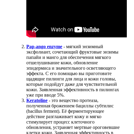
Pap-ango enzyme
- мягкий энзимный
эксфолиант, сочетающий фруктовые энзимы
папайи и манго для обеспечения мягкого
отшелушивание кожи, обновление
эпидермиса и значительного осветляющего
эффекта. С его помощью вы приготовите
щадящие пилинги для лица и кожи головы,
которые подойдут даже для чувствительной
кожи. Заявленная эффективность в пилингах
уже при вводе 5%.
Keratoline
- это вещество протеаза,
полученная брожением бациллы субтилис
(bacillus ferment). Её ферментирующее
действие разглаживает кожу и мягко
стимулирует процесс клеточного
обновления, устраняет мертвые ороговевшие
клетки кожи. Заявленная эффективность в