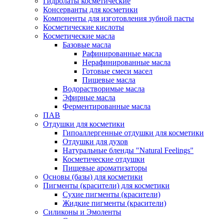
Гидролаты косметические
Консерванты для косметики
Компоненты для изготовления зубной пасты
Косметические кислоты
Косметические масла
Базовые масла
Рафинированные масла
Нерафинированные масла
Готовые смеси масел
Пищевые масла
Водорастворимые масла
Эфирные масла
Ферментированные масла
ПАВ
Отдушки для косметики
Гипоаллергенные отдушки для косметики
Отдушки для духов
Натуральные бленды "Natural Feelings"
Косметические отдушки
Пищевые ароматизаторы
Основы (базы) для косметики
Пигменты (красители) для косметики
Сухие пигменты (красители)
Жидкие пигменты (красители)
Силиконы и Эмоленты