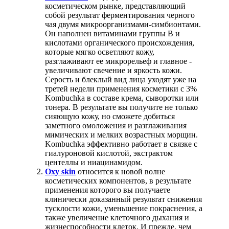
косметическом рынке, представляющий
собой результат ферментирования черного
чая двумя микроорганизмами-симбионтами.
Он наполнен витаминами группы В и
кислотами органического происхождения,
которые мягко осветляют кожу,
разглаживают ее микрорельеф и главное -
увеличивают свечение и яркость кожи.
Серость и блеклый вид лица уходят уже на
третей недели применения косметики с 3%
Kombuchka в составе крема, сыворотки или
тонера. В результате вы получите не только
сияющую кожу, но сможете добиться
заметного омоложения и разглаживания
мимических и мелких возрастных морщин.
Kombuchka эффективно работает в связке с
гиалуроновой кислотой, экстрактом
центеллы и ниацинамидом.
Oxy skin
относится к новой волне
косметических компонентов, в результате
применения которого вы получаете
клинически доказанный результат снижения
тусклости кожи, уменьшение покраснения, а
также увеличение клеточного дыхания и
жизнеспособности клеток. И прежде, чем