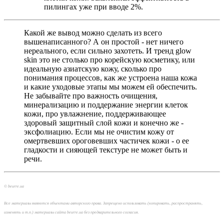
пилингах уже при вводе 2%.
Какой же вывод можно сделать из всего
вышенаписанного? А он простой - нет ничего
нереального, если сильно захотеть. И тренд glow
skin это не столько про корейскую косметику, или
идеальную азиатскую кожу, сколько про
понимания процессов, как же устроена наша кожа
и какие уходовые этапы мы можем ей обеспечить.
Не забывайте про важность очищения,
минерализацию и поддержание энергии клеток
кожи, про увлажнение, поддерживающее
здоровый защитный слой кожи и конечно же -
эксфолиацию. Если мы не очистим кожу от
омертвевших ороговевших частичек кожи - о ее
гладкости и сияющей текстуре не может быть и
речи.
© beurre.ua
Все материалы являются объектами авторского права. Запрещено использовать (копировать, распространять,
изменять и т.п.) материалы сайта beurre.ua без предварительного согласия.