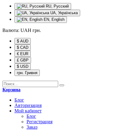
RU, Русский
UA, Українська
EN, English
Валюта:
UAH
грн.
$ AUD
$ CAD
€ EUR
£ GBP
$ USD
грн. Гривня
Корзина
Блог
Авторизация
Мой кабинет
Блог
Регистрация
Заказ