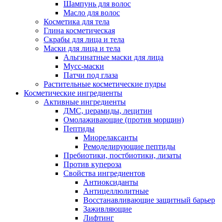
Шампунь для волос
Масло для волос
Косметика для тела
Глина косметическая
Скрабы для лица и тела
Маски для лица и тела
Альгинатные маски для лица
Мусс-маски
Патчи под глаза
Растительные косметические пудры
Косметические ингредиенты
Активные ингредиенты
ДМС, церамиды, лецитин
Омолаживающие (против морщин)
Пептиды
Миорелаксанты
Ремоделирующие пептиды
Пребиотики, постбиотики, лизаты
Против купероза
Свойства ингредиентов
Антиоксиданты
Антицеллюлитные
Восстанавливающие защитный барьер
Заживляющие
Лифтинг