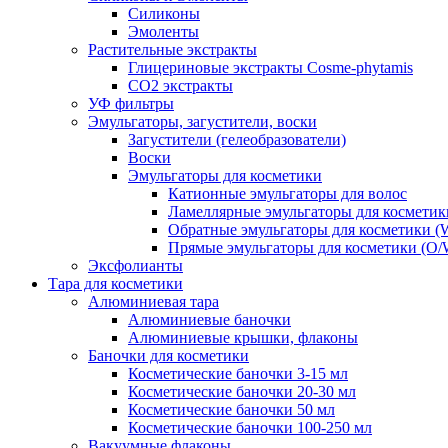
Силиконы
Эмоленты
Растительные экстракты
Глицериновые экстракты Cosme-phytamis
СО2 экстракты
УФ фильтры
Эмульгаторы, загустители, воски
Загустители (гелеобразователи)
Воски
Эмульгаторы для косметики
Катионные эмульгаторы для волос
Ламеллярные эмульгаторы для косметик
Обратные эмульгаторы для косметики (
Прямые эмульгаторы для косметики (O/
Эксфолианты
Тара для косметики
Алюминиевая тара
Алюминиевые баночки
Алюминиевые крышки, флаконы
Баночки для косметики
Косметические баночки 3-15 мл
Косметические баночки 20-30 мл
Косметические баночки 50 мл
Косметические баночки 100-250 мл
Вакуумные флаконы