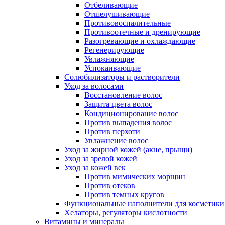
Отбеливающие
Отшелушивающие
Противовоспалительные
Противоотечные и дренирующие
Разогревающие и охлаждающие
Регенерирующие
Увлажняющие
Успокаивающие
Солюбилизаторы и растворители
Уход за волосами
Восстановление волос
Защита цвета волос
Кондиционирование волос
Против выпадения волос
Против перхоти
Увлажнение волос
Уход за жирной кожей (акне, прыщи)
Уход за зрелой кожей
Уход за кожей век
Против мимических морщин
Против отеков
Против темных кругов
Функциональные наполнители для косметики
Хелаторы, регуляторы кислотности
Витамины и минералы