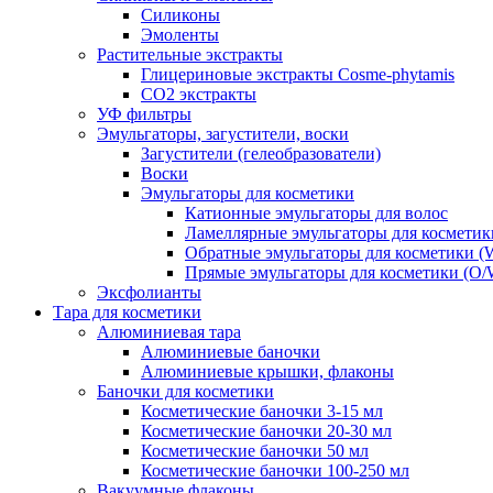
Силиконы
Эмоленты
Растительные экстракты
Глицериновые экстракты Cosme-phytamis
СО2 экстракты
УФ фильтры
Эмульгаторы, загустители, воски
Загустители (гелеобразователи)
Воски
Эмульгаторы для косметики
Катионные эмульгаторы для волос
Ламеллярные эмульгаторы для косметик
Обратные эмульгаторы для косметики (
Прямые эмульгаторы для косметики (O/
Эксфолианты
Тара для косметики
Алюминиевая тара
Алюминиевые баночки
Алюминиевые крышки, флаконы
Баночки для косметики
Косметические баночки 3-15 мл
Косметические баночки 20-30 мл
Косметические баночки 50 мл
Косметические баночки 100-250 мл
Вакуумные флаконы