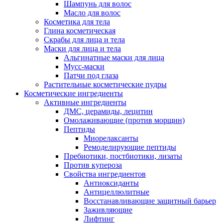
Шампунь для волос
Масло для волос
Косметика для тела
Глина косметическая
Скрабы для лица и тела
Маски для лица и тела
Альгинатные маски для лица
Мусс-маски
Патчи под глаза
Растительные косметические пудры
Косметические ингредиенты
Активные ингредиенты
ДМС, церамиды, лецитин
Омолаживающие (против морщин)
Пептиды
Миорелаксанты
Ремоделирующие пептиды
Пребиотики, постбиотики, лизаты
Против купероза
Свойства ингредиентов
Антиоксиданты
Антицеллюлитные
Восстанавливающие защитный барьер
Заживляющие
Лифтинг