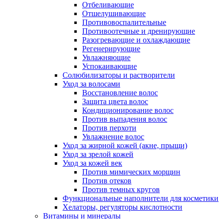
Отбеливающие
Отшелушивающие
Противовоспалительные
Противоотечные и дренирующие
Разогревающие и охлаждающие
Регенерирующие
Увлажняющие
Успокаивающие
Солюбилизаторы и растворители
Уход за волосами
Восстановление волос
Защита цвета волос
Кондиционирование волос
Против выпадения волос
Против перхоти
Увлажнение волос
Уход за жирной кожей (акне, прыщи)
Уход за зрелой кожей
Уход за кожей век
Против мимических морщин
Против отеков
Против темных кругов
Функциональные наполнители для косметики
Хелаторы, регуляторы кислотности
Витамины и минералы